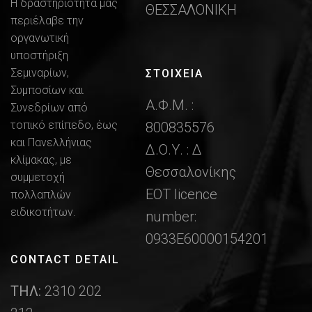
Η δραστηριότητα μας
ΘΕΣΣΑΛΟΝΙΚΗ
περιέλαβε την
οργανωτική
υποστήριξη
Σεμιναρίων,
ΣΤΟΙΧΕΙΑ
Συμποσίων και
Α.Φ.Μ. :
Συνεδρίων από
τοπικό επίπεδο, έως
800835576
και Πανελλήνιας
Δ.Ο.Υ. : Δ
κλίμακας, με
Θεσσαλονίκης
συμμετοχή
ΕΟΤ licence
πολλαπλών
ειδικοτήτων.
number:
0933Ε60000154201
CONTACT DETAIL
ΤΗΛ:
2310 202