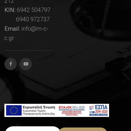
212
ΚΙΝ:
6942 504797
6940 972737
Email:
info@m-c-
c.gr