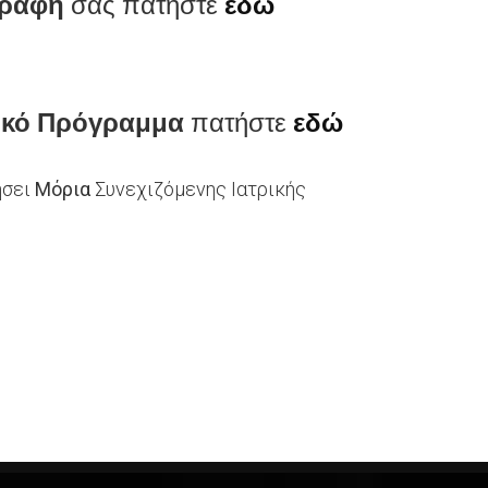
ραφή
σας πατήστε
εδώ
ικό Πρόγραμμα
πατήστε
εδώ
ήσει
Μόρια
Συνεχιζόμενης Ιατρικής