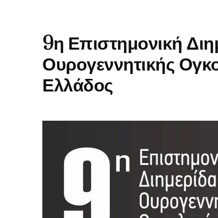
9η Επιστημονική Διη
Ουρογεννητικής Ογκο
Ελλάδος