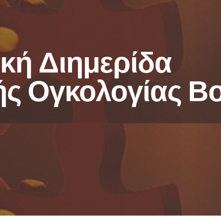
κή Διημερίδα
ς Ογκολογίας Β