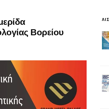
μερίδα
ΛΊ
λογίας Βορείου