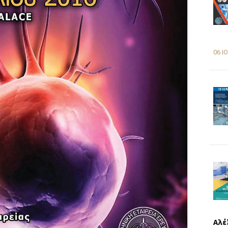
06 Ι
Αλέ