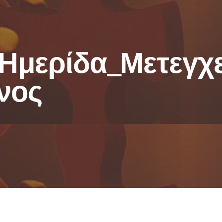
Ημερίδα_Μετεγχει
νος