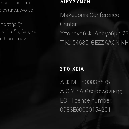
ΔΙΕΎΘΥΝΣΗ
 πρώτο Γραφείο
 αντικείμενο τα
Makedonia Conference
Center
υποστήριξη
 επίπεδο, έως και
Υπουργού Φ. Δραγούμη 23
ειδικοτήτων.
Τ.Κ.: 54635, ΘΕΣΣΑΛΟΝΙΚΗ
ΣΤΟΙΧΕΙΑ
Α.Φ.Μ. : 800835576
Δ.Ο.Υ. : Δ Θεσσαλονίκης
ΕΟΤ licence number:
0933Ε60000154201