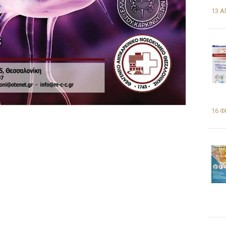
13 Α
16 Φ