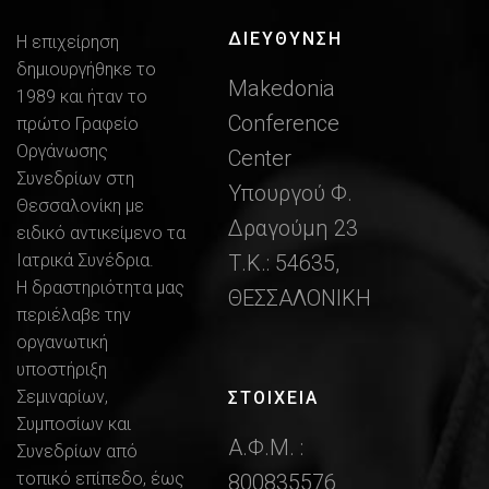
ΔΙΕΎΘΥΝΣΗ
Η επιχείρηση
δημιουργήθηκε το
Makedonia
1989 και ήταν το
Conference
πρώτο Γραφείο
Οργάνωσης
Center
Συνεδρίων στη
Υπουργού Φ.
Θεσσαλονίκη με
Δραγούμη 23
ειδικό αντικείμενο τα
Ιατρικά Συνέδρια.
Τ.Κ.: 54635,
Η δραστηριότητα μας
ΘΕΣΣΑΛΟΝΙΚΗ
περιέλαβε την
οργανωτική
υποστήριξη
Σεμιναρίων,
ΣΤΟΙΧΕΙΑ
Συμποσίων και
Α.Φ.Μ. :
Συνεδρίων από
τοπικό επίπεδο, έως
800835576