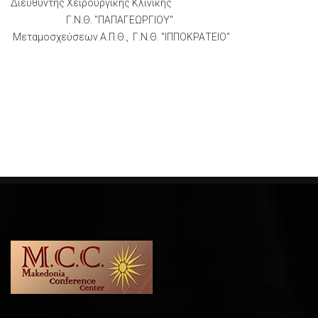
Διευθυντής Χειρουργικής Κλινικής
Γ.Ν.Θ. "ΠΑΠΑΓΕΩΡΓΙΟΥ"
Μεταμοσχεύσεων Α.Π.Θ., Γ.Ν.Θ. "ΙΠΠΟΚΡΑΤΕΙΟ"