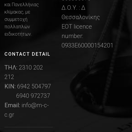
και Πανελλήνιας
Δ.Ο.Υ. : Δ
κλίμακας, με
Θεσσαλονίκης
συμμετοχή
ΕΟΤ licence
πολλαπλών
ειδικοτήτων.
number:
0933Ε60000154201
CONTACT DETAIL
ΤΗΛ:
2310 202
212
ΚΙΝ:
6942 504797
6940 972737
Email:
info@m-c-
c.gr