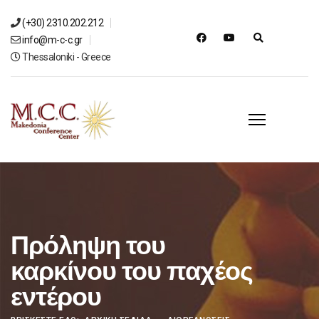
(+30) 2310.202.212
info@m-c-c.gr
Thessaloniki - Greece
Πρόληψη του
καρκίνου του παχέος
εντέρου