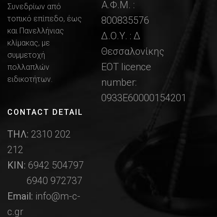
Α.Φ.Μ. :
Συνεδρίων από
τοπικό επίπεδο, έως
800835576
και Πανελλήνιας
Δ.Ο.Υ. : Δ
κλίμακας, με
Θεσσαλονίκης
συμμετοχή
ΕΟΤ licence
πολλαπλών
ειδικοτήτων.
number:
0933Ε60000154201
CONTACT DETAIL
ΤΗΛ:
2310 202
212
ΚΙΝ:
6942 504797
6940 972737
Email:
info@m-c-
c.gr