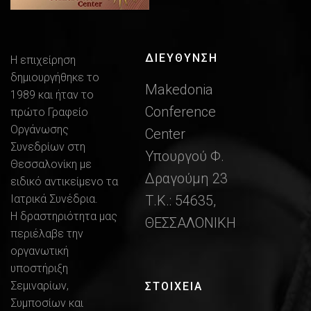
ΔΙΕΎΘΥΝΣΗ
Η επιχείρηση
δημιουργήθηκε το
Makedonia
1989 και ήταν το
Conference
πρώτο Γραφείο
Οργάνωσης
Center
Συνεδρίων στη
Υπουργού Φ.
Θεσσαλονίκη με
Δραγούμη 23
ειδικό αντικείμενο τα
Ιατρικά Συνέδρια.
Τ.Κ.: 54635,
Η δραστηριότητα μας
ΘΕΣΣΑΛΟΝΙΚΗ
περιέλαβε την
οργανωτική
υποστήριξη
Σεμιναρίων,
ΣΤΟΙΧΕΙΑ
Συμποσίων και